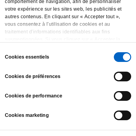
comportement de navigation, afin de personnaliser
votre expérience sur les sites web, les publicités et
Frederik Devlies
autres contenus. En cliquant sur « Accepter tout »,
vous consentez à l'utilisation de cookies et au
Business Unit Head Inflammation & General
Medicine
traitement d'informations identifiables aux fins
VIEW ON LINKEDIN
susmentionnées. Si vous cliquez sur « Accepter la
sélection », nous utiliserons uniquement les cookies
Sélection
sélectionnés. Vous pouvez à tout moment consulter,
Cookies essentiels
du
modifier ou retirer votre consentement en cliquant sur
consentement
« Préférences de cookies » en bas de chaque page.
Cookies de préférences
Cookies de performance
Contact
Conditions d'Utilisation
Cookies marketing
Déclaration de Confidentialité
Informations sur les Cookies
Préférences en matière de cookies