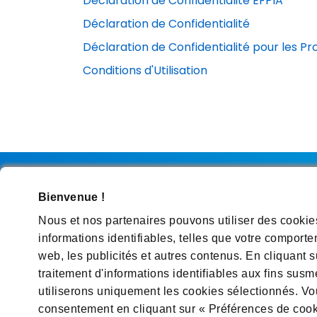
Déclaration de Confidentialité EFPIA
Déclaration de Confidentialité
Déclaration de Confidentialité pour les Pr
Conditions d'Utilisation
Bienvenue !
Nous et nos partenaires pouvons utiliser des cookie
Contact
Conditions d'Utilisation
Déclaration
informations identifiables, telles que votre comporte
web, les publicités et autres contenus. En cliquant s
Visit and follow us on
traitement d'informations identifiables aux fins sus
utiliserons uniquement les cookies sélectionnés. Vou
consentement en cliquant sur « Préférences de coo