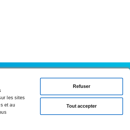
Refuser
s
es en matière de cookies
Sitemap
ur les sites
es et au
Tout accepter
ous