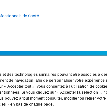
ofessionnels de Santé
s et des technologies similaires pouvant être associés à de
 de Confidentialité
Informations sur les Cookies
Préférenc
ment de navigation, afin de personnaliser votre expérience s
ur « Accepter tout », vous consentez à l'utilisation de cooki
mentionnées. Si vous cliquez sur « Accepter la sélection », n
s pouvez à tout moment consulter, modifier ou retirer votre
kies » en bas de chaque page.