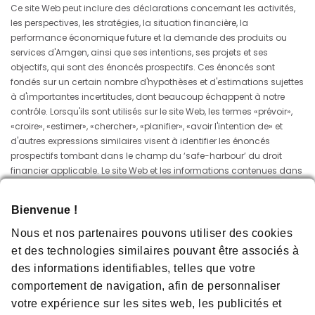
Ce site Web peut inclure des déclarations concernant les activités,
les perspectives, les stratégies, la situation financière, la
performance économique future et la demande des produits ou
services d'Amgen, ainsi que ses intentions, ses projets et ses
objectifs, qui sont des énoncés prospectifs. Ces énoncés sont
fondés sur un certain nombre d'hypothèses et d'estimations sujettes
à d'importantes incertitudes, dont beaucoup échappent à notre
contrôle. Lorsqu'ils sont utilisés sur le site Web, les termes «prévoir»,
«croire», «estimer», «chercher», «planifier», «avoir l'intention de» et
d'autres expressions similaires visent à identifier les énoncés
prospectifs tombant dans le champ du ‘safe-harbour’ du droit
financier applicable. Le site Web et les informations contenues dans
ce document ne constituent pas une offre ou une sollicitation d'une
offre de vente de titres. Aucune des informations contenues sur ce
Bienvenue !
site Web ne doit être incorporée dans les documents ou documents
relatifs aux valeurs mobilières d'Amgen et ne doit pas être
Nous et nos partenaires pouvons utiliser des cookies
considérée comme telle.
et des technologies similaires pouvant être associés à
des informations identifiables, telles que votre
Droit applicable
comportement de navigation, afin de personnaliser
Le site et son contenu sont créés conformément aux dispositions
votre expérience sur les sites web, les publicités et
légales en vigueur en Belgique. Ils sont régis par le droit belge, et tout