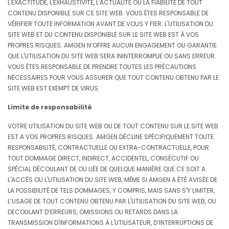
L'EXACTITUDE, L'EXHAUSTIVITÉ, L'ACTUALITÉ OU LA FIABILITÉ DE TOUT
CONTENU DISPONIBLE SUR CE SITE WEB. VOUS ÊTES RESPONSABLE DE
VÉRIFIER TOUTE INFORMATION AVANT DE VOUS Y FIER. L'UTILISATION DU
SITE WEB ET DU CONTENU DISPONIBLE SUR LE SITE WEB EST À VOS
PROPRES RISQUES. AMGEN N’OFFRE AUCUN ENGAGEMENT OU GARANTIE
QUE L'UTILISATION DU SITE WEB SERA ININTERROMPUE OU SANS ERREUR.
VOUS ÊTES RESPONSABLE DE PRENDRE TOUTES LES PRÉCAUTIONS
NÉCESSAIRES POUR VOUS ASSURER QUE TOUT CONTENU OBTENU PAR LE
SITE WEB EST EXEMPT DE VIRUS.
Limite de responsabilité
VOTRE UTILISATION DU SITE WEB OU DE TOUT CONTENU SUR LE SITE WEB
EST A VOS PROPRES RISQUES. AMGEN DÉCLINE SPÉCIFIQUEMENT TOUTE
RESPONSABILITÉ, CONTRACTUELLE OU EXTRA-CONTRACTUELLE, POUR
TOUT DOMMAGE DIRECT, INDIRECT, ACCIDENTEL, CONSÉCUTIF OU
SPÉCIAL DÉCOULANT DE OU LIÉE DE QUELQUE MANIÈRE QUE CE SOIT A
L'ACCÈS OU L'UTILISATION DU SITE WEB, MÊME SI AMGEN A ÉTÉ AVISÉE DE
LA POSSIBILITÉ DE TELS DOMMAGES, Y COMPRIS, MAIS SANS S'Y LIMITER,
L’USAGE DE TOUT CONTENU OBTENU PAR L'UTILISATION DU SITE WEB, OU
DECOULANT D’ERREURS, OMISSIONS OU RETARDS DANS LA
TRANSMISSION D'INFORMATIONS À L'UTILISATEUR, D’INTERRUPTIONS DE