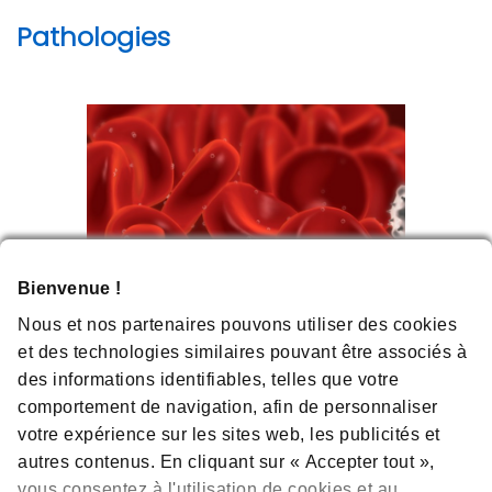
Pathologies
Bienvenue !
Nous et nos partenaires pouvons utiliser des cookies
et des technologies similaires pouvant être associés à
des informations identifiables, telles que votre
comportement de navigation, afin de personnaliser
La thrombocytopénie
Le c
votre expérience sur les sites web, les publicités et
auto-immune
ancs
L’un d
autres contenus. En cliquant sur « Accepter tout »,
e
en Bel
Une maladie rare dans laquelle le
vous consentez à l'utilisation de cookies et au