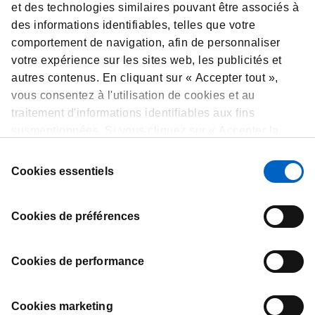
et des technologies similaires pouvant être associés à
des informations identifiables, telles que votre
comportement de navigation, afin de personnaliser
10. Comment pouvez-vous contacter le
votre expérience sur les sites web, les publicités et
délégué à la protection des données ?
autres contenus. En cliquant sur « Accepter tout »,
vous consentez à l'utilisation de cookies et au
traitement d'informations identifiables aux fins
11. Mises à jour et conflit avec la
susmentionnées. Si vous cliquez sur « Accepter la
Déclaration de Confidentialité Locale
sélection », nous utiliserons uniquement les cookies
pour les Professionnels de la Santé
Sélection
sélectionnés. Vous pouvez à tout moment consulter,
Cookies essentiels
du
modifier ou retirer votre consentement en cliquant sur
consentement
« Préférences de cookies » en bas de chaque page.
Cookies de préférences
Cookies de performance
Contact
Conditions d'Utilisation
Cookies marketing
Déclaration de Confidentialité