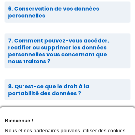
6. Conservation de vos données
personnelles
7. Comment pouvez-vous accéder,
rectifier ou supprimer les données
personnelles vous concernant que
nous traitons ?
8. Qu’est-ce que le droit à la
portabilité des données ?
9. Comment pouvez-vous déposer une
Bienvenue !
plainte auprès de votre autorité de
Nous et nos partenaires pouvons utiliser des cookies
protection des données ?