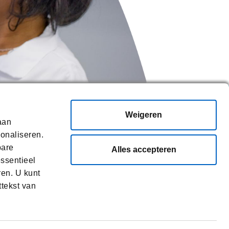
Weigeren
aan
sonaliseren.
bare
Alles accepteren
essentieel
ren. U kunt
ttekst van