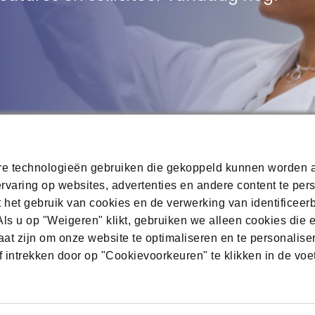
are technologieën gebruiken die gekoppeld kunnen worden 
ervaring op websites, advertenties en andere content te per
klaring
Cookie-informatie
Cookie Melding
Sitemap
t het gebruik van cookies en de verwerking van identificeer
ls u op "Weigeren" klikt, gebruiken we alleen cookies die 
taat zijn om onze website te optimaliseren en te personalise
 intrekken door op "Cookievoorkeuren" te klikken in de voe