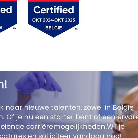
n!
 naar nieuwe talenten, zowel in België
n. Of je nu een starter bent of een ervar
boeiende carrièremogelijkheden.Wil je
atures en solliciteer vandaag nog!