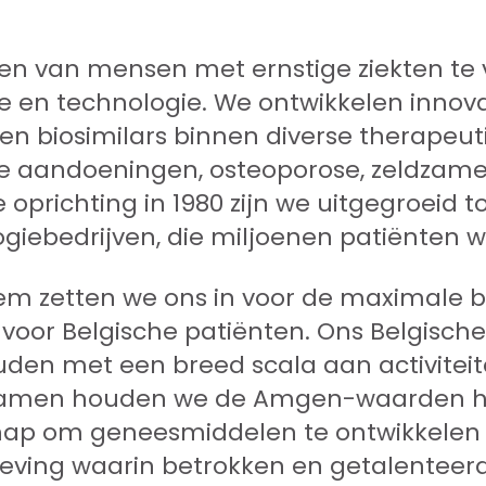
ven van mensen met ernstige ziekten te
e en technologie. We ontwikkelen innova
n biosimilars binnen diverse therapeut
re aandoeningen, osteoporose, zeldzame
 oprichting in 1980 zijn we uitgegroeid t
ebedrijven, die miljoenen patiënten we
tem zetten we ons in voor de maximale 
or Belgische patiënten. Ons Belgische f
den met een breed scala aan activiteite
 Samen houden we de Amgen-waarden h
p om geneesmiddelen te ontwikkelen d
ing waarin betrokken en getalenteerd