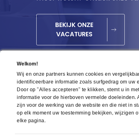
BEKIJK ONZE
VACATURES
Welkom!
Wij en onze partners kunnen cookies en vergelijkb
identificeerbare informatie zoals surfgedrag om uw 
Contact
Gebruiksvoorwaarden
Privacyver
Door op "Alles accepteren" te klikken, stemt u in me
informatie voor de hierboven vermelde doeleinden. A
Visit and follow us on
zijn voor de werking van de website en die niet in s
op elk moment uw toestemming bekijken, wijzigen of
elke pagina.