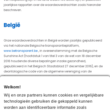
jaarlijkse rapporten over de waardeoverdrachten zoals hieronder
beschreven.
België
Onze waardeoverdrachten in België worden jaarlijks gepubliceerd
via het nationale Belgische transparantieplatform,
www.betransparent.be
, in overeenstemming met de Belgische
Sunshine Act (hoofdstuk 1 van titel 3 van de wet van 18 december
2016 houdende diverse bepalingen inzake gezondheid,
gepubliceerd in het Belgisch Staatsblad 27 december 2016), en de
deontologische code van de algemene vereniging van de
Belgische geneesmiddelenindustrie, Pharma.be.
Op dit nationale Belgische transparantieplatform vind je onze
Welkom!
waardeoverdrachten, instructies over hoe het platform
Wij en onze partners kunnen cookies en vergelijkbare
geraadpleegd kan worden, en meer informatie over de
transparantiewetgeving in België.
technologieën gebruiken die gekoppeld kunnen
worden aan identificeerbare informatie zoals