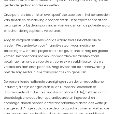
geldende gedragscodes en wetten.
Onze partners beschikken over specifieke expertise in het behandelen
van ziekten en de beleving door patiënten. Deze expertise speelt een
belangrijke rol bij de inspanningen van Amgen om de patiëntenzorg
en behandelingsopties te verbeteren.
Amgen vergoedt partners voor de waardevolle inzichten die ze
bieden. We verstrekken ook financiële steun voor medische
opleidingen & andere projecten die de gezondheidszorg ten goede
komen. Het openbaar maken van waardeoverdrachten, zoals
betalingen en andere voordelen, vb. reis- en verblijfkosten die we
verstrekken aan onze partners, zorgt ervoor dat de samenwerking
met de zorgsector in alle transparantie kan gebeuren.
De verschillende nationale verenigingen van de farmaceutische
industrie, die zijn aangesloten bij de European Federation of
Pharmaceutical Industries and Associations (EFPIA), hebben in hun
deontologische code transparantievereisten ingevoerd, en
sommige landen hebben deze transparantievereisten ook wettelijk
vastgelegd. Amgen volgt deze deontologische codes en wetten die
van toepassing zijn in elk land waarin we actief zijn, en publiceert