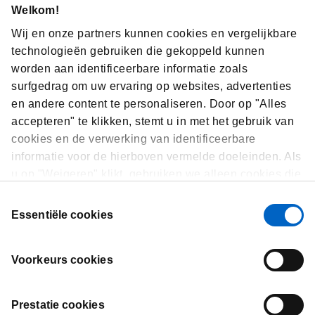
Welkom!
Wij en onze partners kunnen cookies en vergelijkbare
technologieën gebruiken die gekoppeld kunnen
worden aan identificeerbare informatie zoals
surfgedrag om uw ervaring op websites, advertenties
en andere content te personaliseren. Door op "Alles
accepteren" te klikken, stemt u in met het gebruik van
cookies en de verwerking van identificeerbare
Endocrinologie
informatie voor de hierboven vermelde doeleinden. Als
u op "Weigeren" klikt, gebruiken we alleen cookies die
Meer informatie
essentieel zijn voor de werking van de website en die
Toestemmingsselectie
niet in staat zijn om onze website te optimaliseren en
Essentiële cookies
te personaliseren. U kunt op elk moment uw
toestemming bekijken, wijzigen of intrekken door op
Voorkeurs cookies
"Cookievoorkeuren" te klikken in de voettekst van elke
pagina.
Prestatie cookies