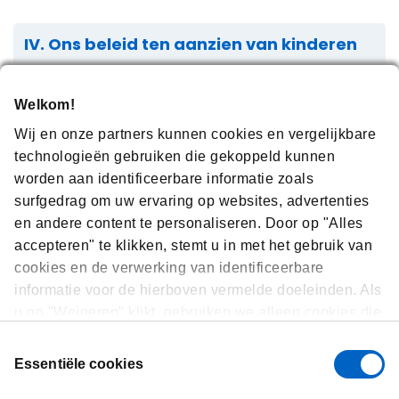
IV. Ons beleid ten aanzien van kinderen
Welkom!
V. Uw privacy rechten / keuzes (met
Wij en onze partners kunnen cookies en vergelijkbare
inbegrip van toegang tot en correctie
van persoonlijke informatie en
technologieën gebruiken die gekoppeld kunnen
privacyklachten)
worden aan identificeerbare informatie zoals
surfgedrag om uw ervaring op websites, advertenties
en andere content te personaliseren. Door op "Alles
accepteren" te klikken, stemt u in met het gebruik van
VI. Hoe wij persoonlijke informatie
cookies en de verwerking van identificeerbare
bewaren en beschermen
informatie voor de hierboven vermelde doeleinden. Als
u op "Weigeren" klikt, gebruiken we alleen cookies die
essentieel zijn voor de werking van de website en die
VII. Neem contact met ons op
Toestemmingsselectie
niet in staat zijn om onze website te optimaliseren en
Essentiële cookies
te personaliseren. U kunt op elk moment uw