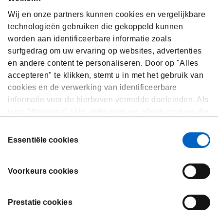
Anemie als gevolg van
Secu
Wij en onze partners kunnen cookies en vergelijkbare
een verminderde
hype
technologieën gebruiken die gekoppeld kunnen
nierfunctie
worden aan identificeerbare informatie zoals
Een v
surfgedrag om uw ervaring op websites, advertenties
aando
Een daling van het aantal rode
en andere content te personaliseren. Door op "Alles
chronis
bloedcellen door een verminderde
gekenm
accepteren" te klikken, stemt u in met het gebruik van
nierfunctie, wat vermoeidheid,
produc
kortademigheid en zwakte kan
cookies en de verwerking van identificeerbare
parath
veroorzaken
informatie voor de hierboven vermelde doeleinden. Als
leiden
u op "Weigeren" klikt, gebruiken we alleen cookies die
botten
essentieel zijn voor de werking van de website en die
Toestemmingsselectie
niet in staat zijn om onze website te optimaliseren en
Essentiële cookies
te personaliseren. U kunt op elk moment uw
toestemming bekijken, wijzigen of intrekken door op
Voorkeurs cookies
"Cookievoorkeuren" te klikken in de voettekst van elke
pagina.
Prestatie cookies
Contact