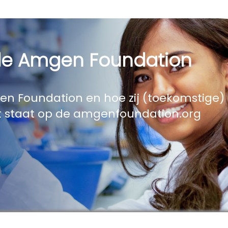
de Amgen Foundation
en Foundation en hoe zij (toekomstige)
 staat op de amgenfoundation.org