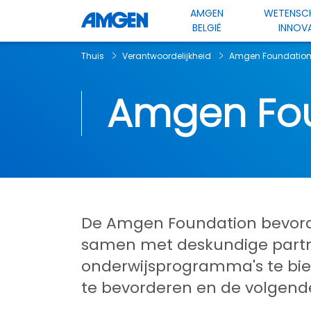
AMGEN
WETENSC
BELGIË
INNOVA
Thuis
Verantwoordelijkheid
Amgen Foundatio
Amgen Fo
De Amgen Foundation bevorder
samen met deskundige partn
onderwijsprogramma's te bie
te bevorderen en de volgende